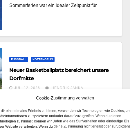
Sommerferien war ein idealer Zeitpunkt für
FUSSBALL
KOTTENGRÜN
Neuer Basketballplatz bereichert unsere
Dorfmitte
JULI 12, 2026
HENDRIK JANKA
Cookie-Zustimmung verwalten
Der Förderverein für Sport und Jugendarbeit in
Kottenfrün e.V. freut sich, einen weiteren wichtigen
dir ein optimales Erlebnis zu bieten, verwenden wir Technologien wie Cookies, u
äteinformationen zu speichern und/oder darauf zuzugreifen. Wenn du diesen
Beitrag zur Aufwertung unseres Dorfes geleistet
hnologien zustimmst, können wir Daten wie das Surfverhalten oder eindeutige IDs
ser Website verarbeiten. Wenn du deine Zustimmung nicht erteilst oder zurückziehs