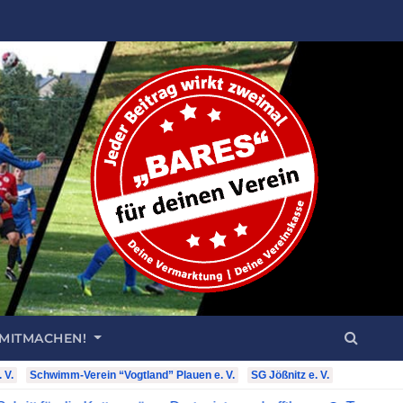
 MITMACHEN!
 V.
Schwimm-Verein “Vogtland” Plauen e. V.
SG Jößnitz e. V.