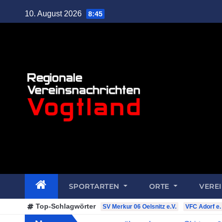
10. August 2026
8:45
SPORTARTEN
ORTE
VERE
Top-Schlagwörter
SV Merkur 06 Oelsnitz e.V.
VFC Adorf e. 