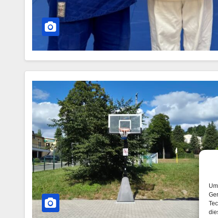
Um 
Ger
Tec
die