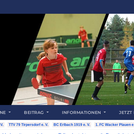
INE
BEITRAG
INFORMATIONEN
JETZT
V.
TTV 79 Tirpersdorf e. V.
BC Erlbach 1919 e. V.
1. FC Wacker Plauen e.