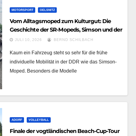
MOTORSPORT
OELSNITZ
Vom Alltagsmoped zum Kulturgut: Die
Geschichte der SR-Mopeds, Simson und der
SR-Team-Weltmeisterschaft
JULI 10, 2026
BERND SCHILBACH
Kaum ein Fahrzeug steht so sehr für die frühe
individuelle Mobilität in der DDR wie das Simson-
Moped. Besonders die Modelle
ADORF
VOLLEYBALL
Finale der vogtländischen Beach-Cup-Tour