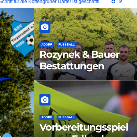
ttengrüner Darter ist geschafft!
Testspiele vom Wochen
ADORF
FUSSBALL
Rozynek & Bauer
Bestattungen
übergeben neue
Shirts
ADORF
FUSSBALL
Vorbereitungsspiel