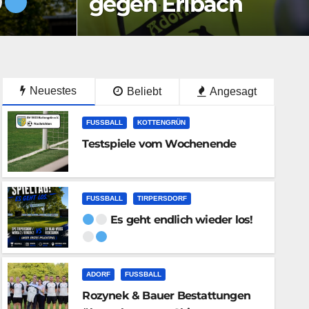
gegen Erlbach
steht an
Neuestes
Beliebt
Angesagt
FUSSBALL
KOTTENGRÜN
Testspiele vom Wochenende
FUSSBALL
TIRPERSDORF
Es geht endlich wieder los!
ADORF
FUSSBALL
Rozynek & Bauer Bestattungen