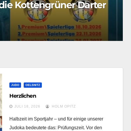
n gegen Vogtlandligisten
JUDO
OELSNITZ
Herzlichen
JULI 18, 2026
HOLM OPITZ
Halbzeit im Sportjahr – und für einige unserer
Judoka bedeutete das: Prüfungszeit. Vor den