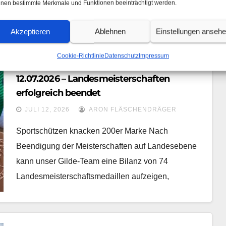
nen bestimmte Merkmale und Funktionen beeinträchtigt werden.
Akzeptieren
Ablehnen
Einstellungen anseh
Cookie-Richtlinie
Datenschutz
Impressum
OELSNITZ
SPORTSCHIESSEN
12.07.2026 – Landesmeisterschaften
erfolgreich beendet
JULI 12, 2026
ARON FLÄSCHENDRÄGER
Sportschützen knacken 200er Marke Nach
Beendigung der Meisterschaften auf Landesebene
kann unser Gilde-Team eine Bilanz von 74
Landesmeisterschaftsmedaillen aufzeigen,