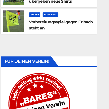
übergeben neue Shirts
FUSSBALL
KOTTENGRÜN
Trainingslager Chodová Pla
ADORF
FUSSBALL
Vorbereitungsspiel gegen Erlbach
JULI 30, 2026
steht an
FÜR DEINEN VEREIN!