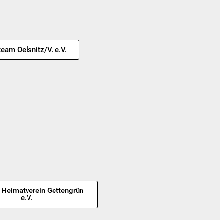
eam Oelsnitz/V. e.V.
d Heimatverein Gettengrün
e.V.