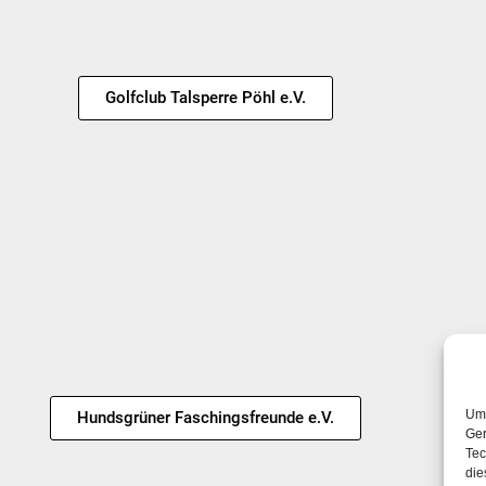
Golfclub Talsperre Pöhl e.V.
Um 
Hundsgrüner Faschingsfreunde e.V.
Ger
Tec
die