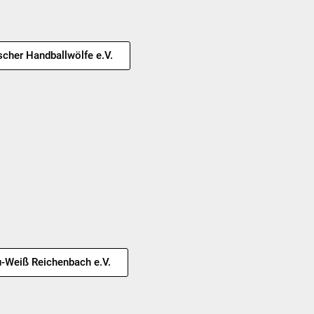
cher Handballwölfe e.V.
u-Weiß Reichenbach e.V.