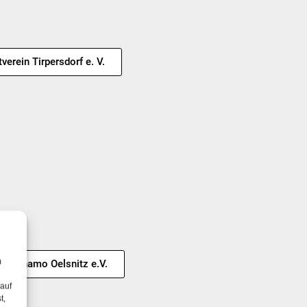
verein Tirpersdorf e. V.
m
ub Dynamo Oelsnitz e.V.
 auf
t,