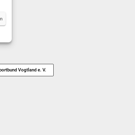
en
portbund Vogtland e. V.