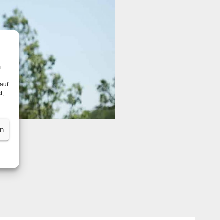
m
 auf
t,
en