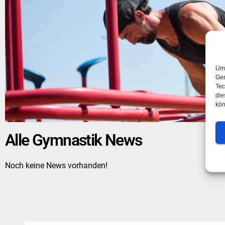
Um 
Ger
Tec
die
kön
Alle Gymnastik News
Noch keine News vorhanden!