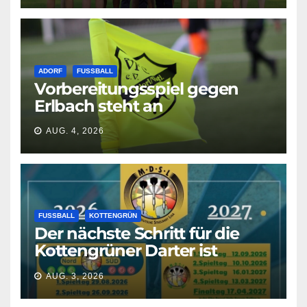
ADORF
FUSSBALL
Vorbereitungsspiel gegen
Erlbach steht an
AUG. 4, 2026
FUSSBALL
KOTTENGRÜN
Der nächste Schritt für die
Kottengrüner Darter ist
geschafft!
AUG. 3, 2026