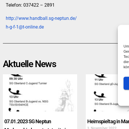
Telefon: 037422 – 2891
http://www.handball.sg-neptun.de/
h-g-f-1@t-online.de
Um 
Ger
Tec
Aktuelle News​
die
kön
07.01.2023 SG Neptun
Heimspieltag in Ma
3. November 2022