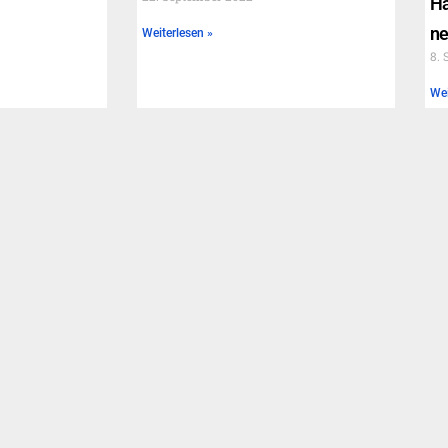
Ha
ne
Weiterlesen »
8. 
Wei