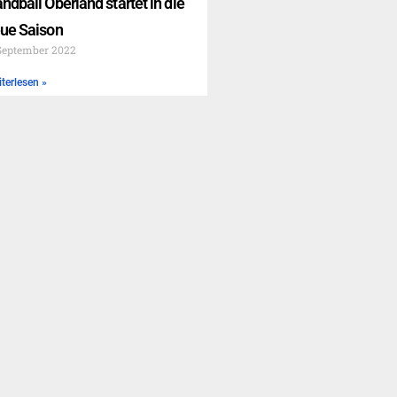
ndball Oberland startet in die
ue Saison
September 2022
terlesen »