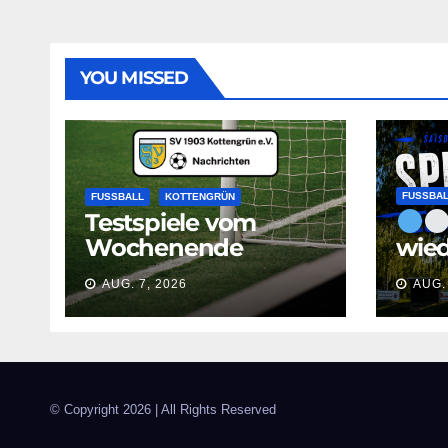
YOU MISSED
FUSSBA
FUSSBALL
KOTTENGRÜN
Testspiele vom
Wochenende
wied
AUG. 7, 2026
AUG.
© Copyright
2026 | All Rights Reserved