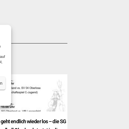
m
 auf
t,
en
 geht endlich wieder los – die SG