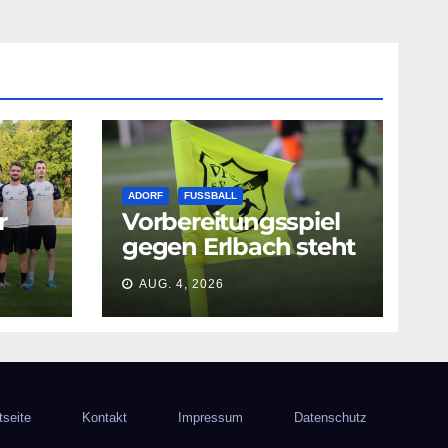
ADORF
FUSSBALL
r
Vorbereitungsspiel
gegen Erlbach steht
e
an
AUG. 4, 2026
tseite
Kontakt
Impressum
Datenschutz