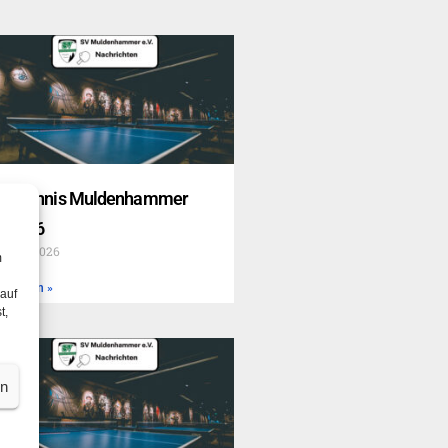
schtennis Muldenhammer
.03.26
 März 2026
m
terlesen »
 auf
t,
en