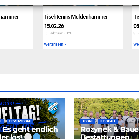
nhammer
Tischtennis Muldenhammer
Ti
15.02.26
08
15. Februar 2026
8. 
Weiterlesen »
Wei
LL
TIRPERSDORF
ADORF
FUSSBALL
Rozynek & Baue
Es geht endlich
Bestattungen
er los!