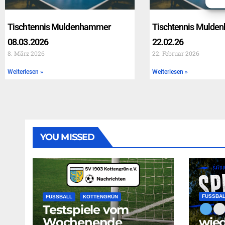
Tischtennis Muldenhammer
Tischtennis Mulde
08.03.2026
22.02.26
8. März 2026
22. Februar 2026
Weiterlesen »
Weiterlesen »
YOU MISSED
FUSSBA
FUSSBALL
KOTTENGRÜN
Testspiele vom
Wochenende
wied