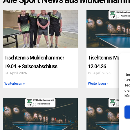
Tischtennis Muldenhammer
Tischtennis Mulde
19.04. + Saisonabschluss
12.04.26
19. April 2026
12. April 2026
Um 
Ger
Weiterlesen »
Weiterlesen »
Tec
die
kön