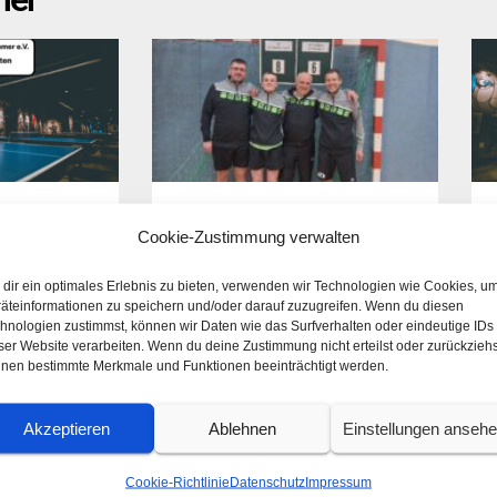
nhammer
Tischtennis Muldenhammer
Ti
Cookie-Zustimmung verwalten
29.03.26
15
29. März 2026
15.
dir ein optimales Erlebnis zu bieten, verwenden wir Technologien wie Cookies, u
äteinformationen zu speichern und/oder darauf zuzugreifen. Wenn du diesen
Weiterlesen »
Wei
hnologien zustimmst, können wir Daten wie das Surfverhalten oder eindeutige IDs
ser Website verarbeiten. Wenn du deine Zustimmung nicht erteilst oder zurückziehs
nen bestimmte Merkmale und Funktionen beeinträchtigt werden.
Akzeptieren
Ablehnen
Einstellungen anseh
Cookie-Richtlinie
Datenschutz
Impressum