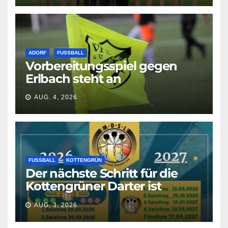
ADORF
FUSSBALL
Vorbereitungsspiel gegen
Erlbach steht an
AUG. 4, 2026
FUSSBALL
KOTTENGRÜN
Der nächste Schritt für die
Kottengrüner Darter ist
geschafft!
AUG. 3, 2026