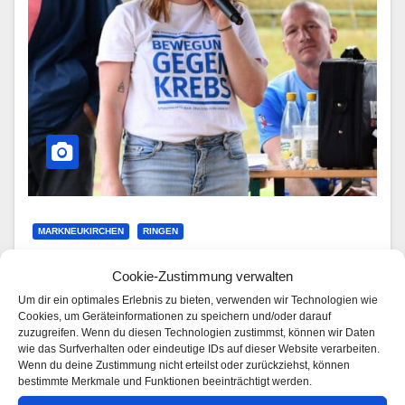
MARKNEUKIRCHEN
RINGEN
09.07.2022 Aktionstag „Bewegung gegen
Cookie-Zustimmung verwalten
Krebs“
Um dir ein optimales Erlebnis zu bieten, verwenden wir Technologien wie
Cookies, um Geräteinformationen zu speichern und/oder darauf
JULI 15, 2022
ANTONIO PETZOLD
zuzugreifen. Wenn du diesen Technologien zustimmst, können wir Daten
wie das Surfverhalten oder eindeutige IDs auf dieser Website verarbeiten.
Der Aktionstag vom 09.07.2022 auf dem
Wenn du deine Zustimmung nicht erteilst oder zurückziehst, können
bestimmte Merkmale und Funktionen beeinträchtigt werden.
Schwimmbad-Sportplatz Markneukirchen war trotz