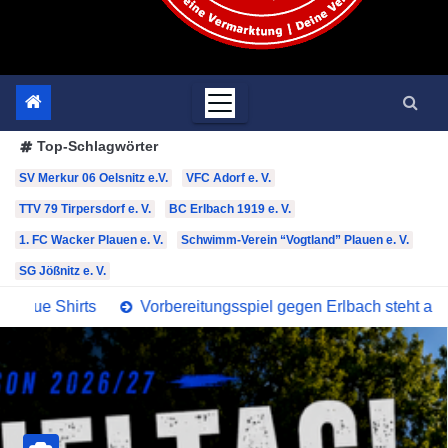
Top-Schlagwörter
SV Merkur 06 Oelsnitz e.V.
VFC Adorf e. V.
TTV 79 Tirpersdorf e. V.
BC Erlbach 1919 e. V.
1. FC Wacker Plauen e. V.
Schwimm-Verein “Vogtland” Plauen e. V.
SG Jößnitz e. V.
bereitungsspiel gegen Erlbach steht an
Der nächste Schrit