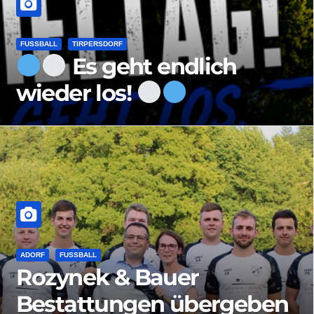
FUSSBALL
TIRPERSDORF
Es geht endlich
wieder los!
ADORF
FUSSBALL
Rozynek & Bauer
Bestattungen übergeben