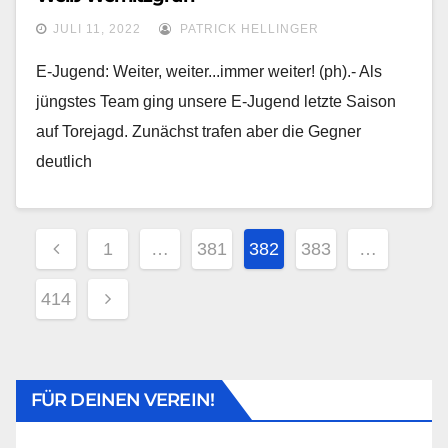
JULI 11, 2022
PATRICK HELLINGER
E-Jugend: Weiter, weiter...immer weiter! (ph).- Als
jüngstes Team ging unsere E-Jugend letzte Saison
auf Torejagd. Zunächst trafen aber die Gegner
deutlich
1
…
381
382
383
…
414
FÜR DEINEN VEREIN!