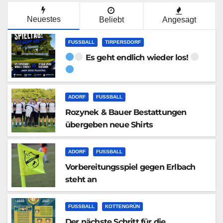
Neuestes
Beliebt
Angesagt
FUSSBALL
TIRPERSDORF
Es geht endlich wieder los!
ADORF
FUSSBALL
Rozynek & Bauer Bestattungen
übergeben neue Shirts
ADORF
FUSSBALL
Vorbereitungsspiel gegen Erlbach
steht an
FUSSBALL
KOTTENGRÜN
Der nächste Schritt für die