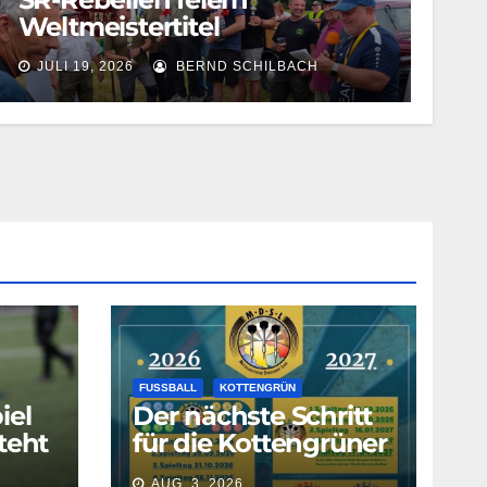
Weltmeistertitel
JULI 19, 2026
BERND SCHILBACH
FUSSBALL
KOTTENGRÜN
iel
Der nächste Schritt
teht
für die Kottengrüner
Darter ist geschafft!
AUG. 3, 2026