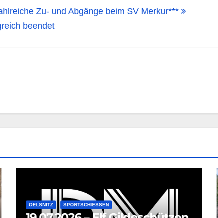
ahlreiche Zu- und Abgänge beim SV Merkur***
greich beendet
OELSNITZ
SPORTSCHIESSEN
19.07.2026 – Elf Gildeschützen