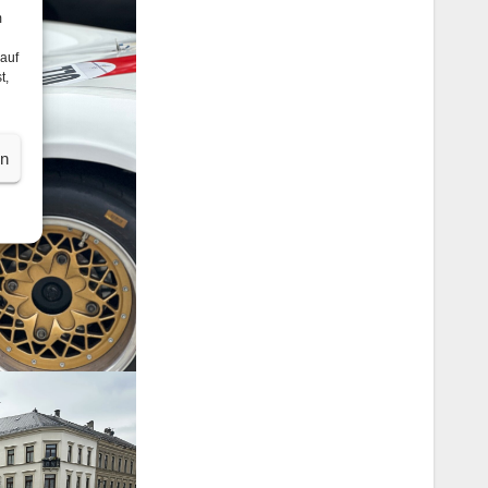
m
 auf
t,
en