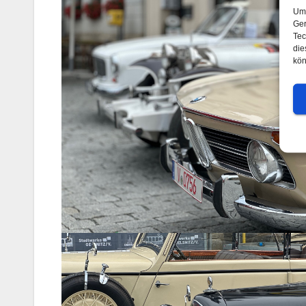
Um 
Ger
Tec
die
kön