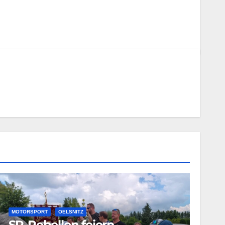
MOTORSPORT
OELSNITZ
SR-Rebellen feiern