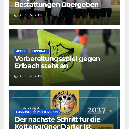
Bestattungen übergeben
neue Shirts
AUG. 5, 2026
ADORF
FUSSBALL
Vorbereitungsspiel gegen
Erlbach steht an
AUG. 4, 2026
FUSSBALL
KOTTENGRÜN
Der nächste Schritt für die
Kottengrüner Darter ist