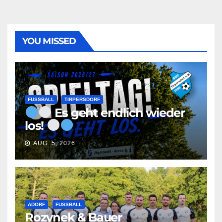
YOU MISSED
FUSSBALL
TIRPERSDORF
Es geht endlich wieder
los!
AUG. 5, 2026
ADORF
FUSSBALL
Rozynek & Bauer