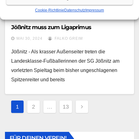
Cookie-Richtlinie
Datenschutz
Impressum
FUSSBALL
JÖSSNITZ
Jößnitz muss zum Ligaprimus
MAI 30, 2024
FALKO GREIM
Jößnitz - Als krasser Außenseiter treten die
Landesklasse-Fußballerinnen der SG Jößnitz am
vorletzten Spieltag beim bisher ungeschlagenen
Spitzenreiter und bereits
1
2
…
13
FÜR DEINEN VEREIN!