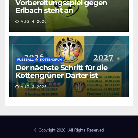
Vorbereitungsspiel gegen
Erlbach steht an
AUG. 4, 2026
FUSSBALL
KOTTENGRÜN
Der nächste Schritt für die
Kottengrüner Darter ist
geschafft!
AUG. 3, 2026
© Copyright
2026 | All Rights Reserved