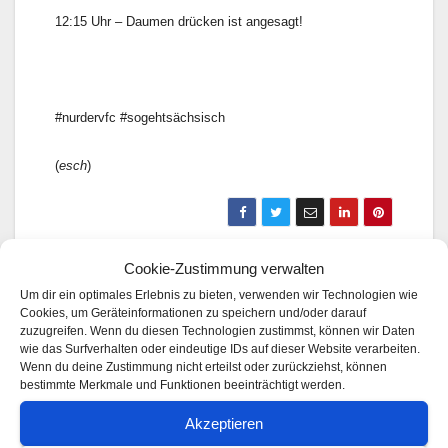
12:15 Uhr – Daumen drücken ist angesagt!
#nurdervfc #sogehtsächsisch
(
esch
)
EnviaM Eimbergcup U13 am 22.06.2025
Cookie-Zustimmung verwalten
in Kottengrün
Um dir ein optimales Erlebnis zu bieten, verwenden wir Technologien wie
Cookies, um Geräteinformationen zu speichern und/oder darauf
Wacker-Wochenvorschau – 19.06. –
zuzugreifen. Wenn du diesen Technologien zustimmst, können wir Daten
25.06.
wie das Surfverhalten oder eindeutige IDs auf dieser Website verarbeiten.
Wenn du deine Zustimmung nicht erteilst oder zurückziehst, können
bestimmte Merkmale und Funktionen beeinträchtigt werden.
Akzeptieren
Von
Eric Schreiner