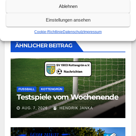
Ablehnen
Einstellungen ansehen
Cookie-Richtlinie
Datenschutz
Impressum
ÄHNLICHER BEITRAG
FUSSBALL
KOTTENGRÜN
Testspiele vom Wochenende
AUG. 7, 2026
HENDRIK JANKA