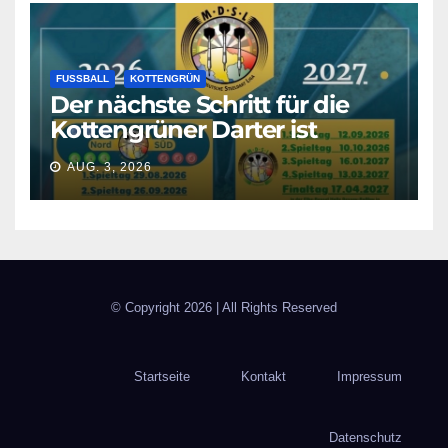
FUSSBALL
KOTTENGRÜN
Der nächste Schritt für die
Kottengrüner Darter ist
geschafft!
AUG. 3, 2026
© Copyright
2026 | All Rights Reserved
Startseite
Kontakt
Impressum
Datenschutz