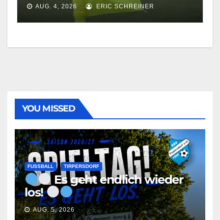
AUG. 4, 2026
ERIC SCHREINER
YOU MISSED
FUSSBALL
TIRPERSDORF
Es geht endlich wieder
los!
AUG. 5, 2026