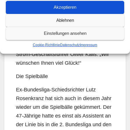
Abstimmen dürfen alle Fußballfreunde. Es
Akzeptieren
ist weder eine Vereinsmitgliedschaft nötig,
noch muss man Kunde sein. Es dürfen
Ablehnen
auch Spieler, Trainer und Helfer mit
Einstellungen ansehen
abstimmen. Die Teilnahme am
Gewinnspiel ist kostenlos. Stadtwerke
Cookie-Richtlinie
Datenschutz
Impressum
Strom-Geschäftsführer Oliver Kalis: „Wir
wünschen Ihnen viel Glück!“
Die Spielbälle
Ex-Bundesliga-Schiedsrichter Lutz
Rosenkranz hat sich auch in diesem Jahr
wieder um die Spielbälle gekümmert. Der
47-Jährige hatte es einst als Assistent an
der Linie bis in die 2. Bundesliga und den