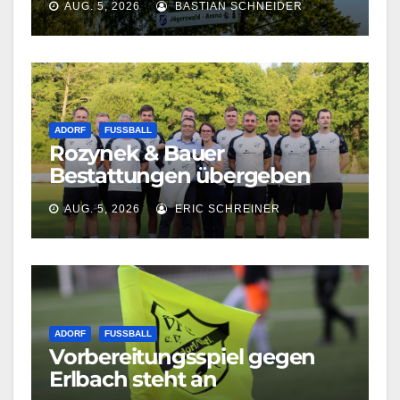
AUG. 5, 2026
BASTIAN SCHNEIDER
ADORF
FUSSBALL
Rozynek & Bauer
Bestattungen übergeben
neue Shirts
AUG. 5, 2026
ERIC SCHREINER
ADORF
FUSSBALL
Vorbereitungsspiel gegen
Erlbach steht an