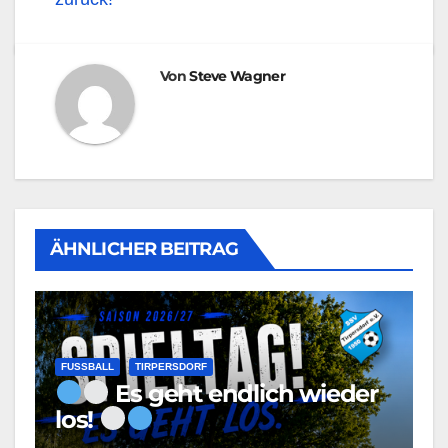
Von
Steve Wagner
ÄHNLICHER BEITRAG
FUSSBALL
TIRPERSDORF
Es geht endlich wieder
los!