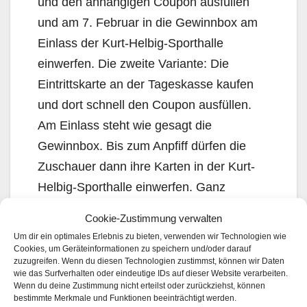
und den anhängigen Coupon ausfüllen
und am 7. Februar in die Gewinnbox am
Einlass der Kurt-Helbig-Sporthalle
einwerfen. Die zweite Variante: Die
Eintrittskarte an der Tageskasse kaufen
und dort schnell den Coupon ausfüllen.
Am Einlass steht wie gesagt die
Gewinnbox. Bis zum Anpfiff dürfen die
Zuschauer dann ihre Karten in der Kurt-
Helbig-Sporthalle einwerfen. Ganz
bequem online abstimmen kann man auf
Cookie-Zustimmung verwalten
der Internetseite
www.stadtwerke-strom-
Um dir ein optimales Erlebnis zu bieten, verwenden wir Technologien wie
plauen.de
Cookies, um Geräteinformationen zu speichern und/oder darauf
zuzugreifen. Wenn du diesen Technologien zustimmst, können wir Daten
wie das Surfverhalten oder eindeutige IDs auf dieser Website verarbeiten.
Wer darf mitmachen?
Wenn du deine Zustimmung nicht erteilst oder zurückziehst, können
bestimmte Merkmale und Funktionen beeinträchtigt werden.