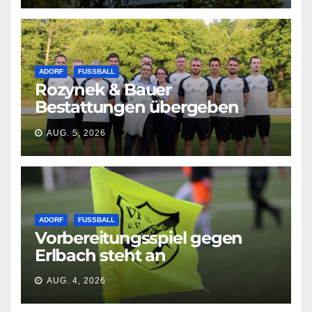
ADORF
FUSSBALL
Rozynek & Bauer
Bestattungen übergeben
neue Shirts
AUG. 5, 2026
ADORF
FUSSBALL
Vorbereitungsspiel gegen
Erlbach steht an
AUG. 4, 2026