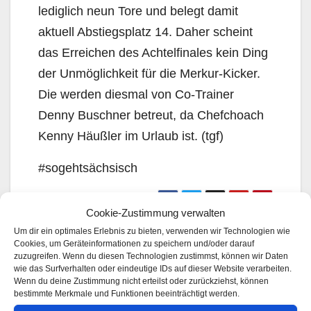
lediglich neun Tore und belegt damit
aktuell Abstiegsplatz 14. Daher scheint
das Erreichen des Achtelfinales kein Ding
der Unmöglichkeit für die Merkur-Kicker.
Die werden diesmal von Co-Trainer
Denny Buschner betreut, da Chefchoach
Kenny Häußler im Urlaub ist. (tgf)
#sogehtsächsisch
Cookie-Zustimmung verwalten
10.10.2025 ***Merkur stellt sich vor –
Um dir ein optimales Erlebnis zu bieten, verwenden wir Technologien wie
Cookies, um Geräteinformationen zu speichern und/oder darauf
unsere Mannschaften 2025/2026***
zuzugreifen. Wenn du diesen Technologien zustimmst, können wir Daten
wie das Surfverhalten oder eindeutige IDs auf dieser Website verarbeiten.
Adorf wieder in Torlaune: Starker Auftritt
Wenn du deine Zustimmung nicht erteilst oder zurückziehst, können
beim 4:1 in Lauterbach
bestimmte Merkmale und Funktionen beeinträchtigt werden.