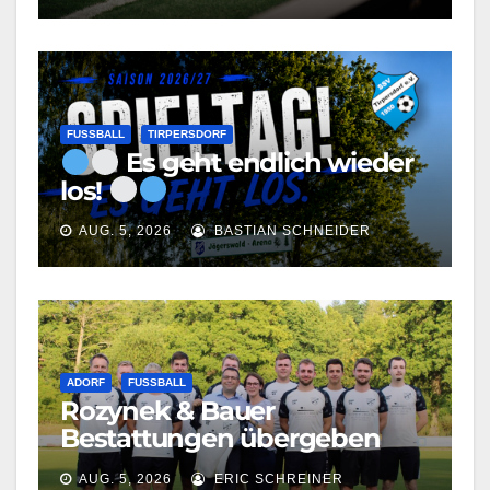
FUSSBALL
TIRPERSDORF
Es geht endlich wieder
los!
AUG. 5, 2026
BASTIAN SCHNEIDER
ADORF
FUSSBALL
Rozynek & Bauer
Bestattungen übergeben
neue Shirts
AUG. 5, 2026
ERIC SCHREINER