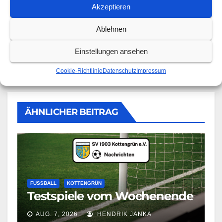
Akzeptieren
Von
Selina Müller
Ablehnen
Einstellungen ansehen
Cookie-Richtlinie
Datenschutz
Impressum
ÄHNLICHER BEITRAG
FUSSBALL
KOTTENGRÜN
Testspiele vom Wochenende
AUG. 7, 2026
HENDRIK JANKA