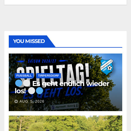
YOU MISSED
FUSSBALL
TIRPERSDORF
Es geht endlich wieder
los!
AUG. 5, 2026