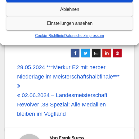
Atlas Plauen
Ablehnen
Bester Boxer Männer: Vardan, Galstyan –
Einstellungen ansehen
FC Puchheim
Cookie-Richtlinie
Datenschutz
Impressum
29.05.2024 ***Merkur E2 mit herber
Niederlage im Meisterschaftshalbfinale***
02.06.2024 – Landesmeisterschaft
Revolver .38 Spezial: Alle Medaillen
bleiben im Vogtland
Von
Frank Suess