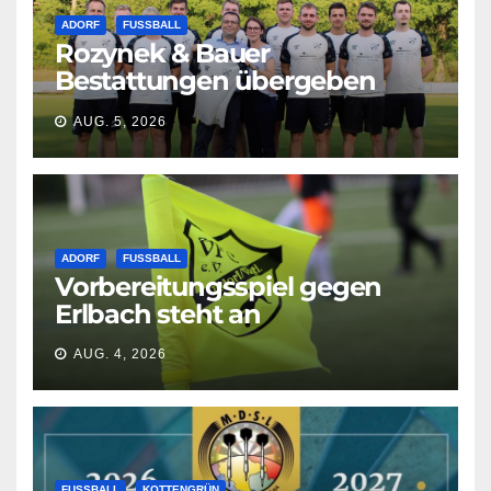
ADORF
FUSSBALL
Rozynek & Bauer
Bestattungen übergeben
neue Shirts
AUG. 5, 2026
ADORF
FUSSBALL
Vorbereitungsspiel gegen
Erlbach steht an
AUG. 4, 2026
FUSSBALL
KOTTENGRÜN