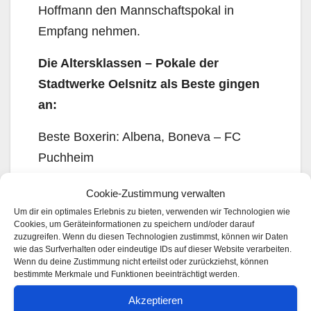
Hoffmann den Mannschaftspokal in
Empfang nehmen.
Die Altersklassen – Pokale der
Stadtwerke Oelsnitz als Beste gingen
an:
Beste Boxerin: Albena, Boneva – FC
Puchheim
Bester Boxer Schüler: Hamad, Al Balochi
Cookie-Zustimmung verwalten
– KSSV Zwickau
Um dir ein optimales Erlebnis zu bieten, verwenden wir Technologien wie
Bester Boxer Kadetten: Loris,
Cookies, um Geräteinformationen zu speichern und/oder darauf
zuzugreifen. Wenn du diesen Technologien zustimmst, können wir Daten
Blechschmidt – SG Neuwelt
wie das Surfverhalten oder eindeutige IDs auf dieser Website verarbeiten.
Bester Boxer Junioren: Farshid, Golistani
Wenn du deine Zustimmung nicht erteilst oder zurückziehst, können
bestimmte Merkmale und Funktionen beeinträchtigt werden.
– BT Oelsnitz
Akzeptieren
Bester Boxer Jugend: Nils, Bannies – AC