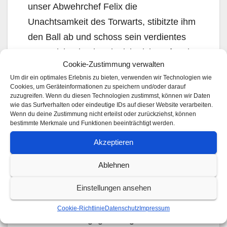
unser Abwehrchef Felix die
Unachtsamkeit des Torwarts, stibitzte ihm
den Ball ab und schoss sein verdientes
Tor. Reichenbach gab sich nicht auf und
Cookie-Zustimmung verwalten
kam in der 10. Minute zum 2:3, wieder
Um dir ein optimales Erlebnis zu bieten, verwenden wir Technologien wie
eine Unstimmigkeit in der Abwehr. Erneut
Cookies, um Geräteinformationen zu speichern und/oder darauf
zuzugreifen. Wenn du diesen Technologien zustimmst, können wir Daten
traf Milan, durch einen schön raus
wie das Surfverhalten oder eindeutige IDs auf dieser Website verarbeiten.
gespielten Diagonalpass von Karl, volley
Wenn du deine Zustimmung nicht erteilst oder zurückziehst, können
bestimmte Merkmale und Funktionen beeinträchtigt werden.
zum 4:2. Die letzten 9 Minuten standen
Akzeptieren
wir hinten stabil und kontrollierten das
Spiel bis zum Schlusspfiff. Am Ende ein
Ablehnen
4:2 Erfolg.
Einstellungen ansehen
Nach den 8 Turnierrunden merkten wir,
dass die Jubgs immer mehr zusammen
Cookie-Richtlinie
Datenschutz
Impressum
wachsen, sich gegenseitig besser