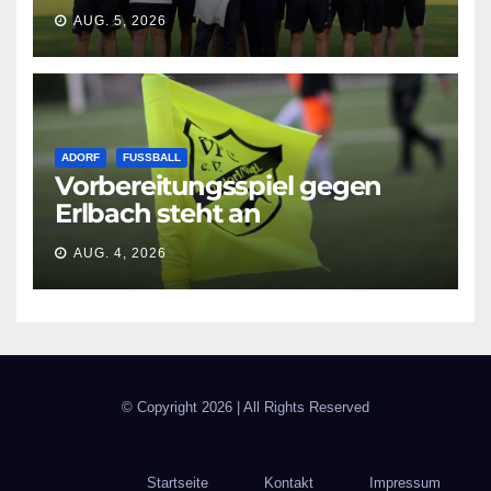
neue Shirts
AUG. 5, 2026
ADORF
FUSSBALL
Vorbereitungsspiel gegen
Erlbach steht an
AUG. 4, 2026
© Copyright
2026 | All Rights Reserved
Startseite
Kontakt
Impressum