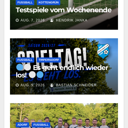
FUSSBALL
KOTTENGRÜN
Testspiele vom Wochenende
AUG. 7, 2026
HENDRIK JANKA
FUSSBALL
TIRPERSDORF
Es geht endlich wieder
los!
AUG. 5, 2026
BASTIAN SCHNEIDER
ADORF
FUSSBALL