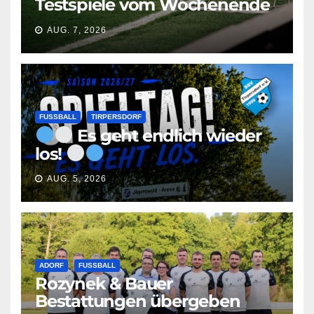
Testspiele vom Wochenende
AUG. 7, 2026
FUSSBALL
TIRPERSDORF
Es geht endlich wieder
los!
AUG. 5, 2026
ADORF
FUSSBALL
Rozynek & Bauer
Bestattungen übergeben