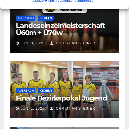
Cookie-Richtlinie
Datenschutz
Impressum
AUERBACH
KEGELN
Landeseinzelmeisterschaft
Ü60m + Ü70w
JUNI 8, 2026
CHRISTIAN STEINER
AUERBACH
KEGELN
Finale Bezirkspokal Jugend
JUNI 1, 2026
CHRISTIAN STEINER