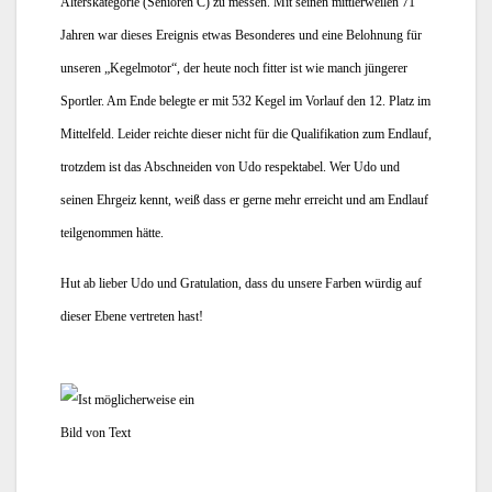
Alterskategorie (Senioren C) zu messen. Mit seinen mittlerweilen 71 
Jahren war dieses Ereignis etwas Besonderes und eine Belohnung für 
unseren „Kegelmotor“, der heute noch fitter ist wie manch jüngerer 
Sportler. Am Ende belegte er mit 532 Kegel im Vorlauf den 12. Platz im 
Mittelfeld. Leider reichte dieser nicht für die Qualifikation zum Endlauf, 
trotzdem ist das Abschneiden von Udo respektabel. Wer Udo und 
seinen Ehrgeiz kennt, weiß dass er gerne mehr erreicht und am Endlauf 
teilgenommen hätte. 
Hut ab lieber Udo und Gratulation, dass du unsere Farben würdig auf 
dieser Ebene vertreten hast! 