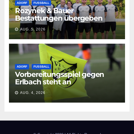
ADORF
FUSSBALL
Rozynek & Bauer
Bestattungen übergeben
neue Shirts
AUG. 5, 2026
ADORF
FUSSBALL
Vorbereitungsspiel gegen
Erlbach steht an
AUG. 4, 2026